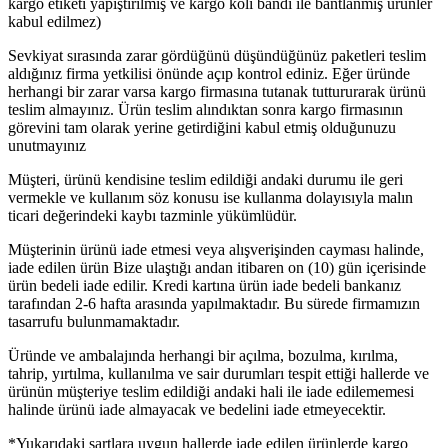
kargo etiketi yapıştırılmış ve kargo koli bandı ile bantlanmış ürünler
kabul edilmez)
Sevkiyat sırasında zarar gördüğünü düşündüğünüz paketleri teslim
aldığınız firma yetkilisi önünde açıp kontrol ediniz. Eğer üründe
herhangi bir zarar varsa kargo firmasına tutanak tuttururarak ürünü
teslim almayınız. Ürün teslim alındıktan sonra kargo firmasının
görevini tam olarak yerine getirdiğini kabul etmiş olduğunuzu
unutmayınız
Müşteri, ürünü kendisine teslim edildiği andaki durumu ile geri
vermekle ve kullanım söz konusu ise kullanma dolayısıyla malın
ticari değerindeki kaybı tazminle yükümlüdür.
Müşterinin ürünü iade etmesi veya alışverişinden cayması halinde,
iade edilen ürün Bize ulaştığı andan itibaren on (10) gün içerisinde
ürün bedeli iade edilir. Kredi kartına ürün iade bedeli bankanız
tarafından 2-6 hafta arasında yapılmaktadır. Bu sürede firmamızın
tasarrufu bulunmamaktadır.
Üründe ve ambalajında herhangi bir açılma, bozulma, kırılma,
tahrip, yırtılma, kullanılma ve sair durumları tespit ettiği hallerde ve
ürünün müşteriye teslim edildiği andaki hali ile iade edilememesi
halinde ürünü iade almayacak ve bedelini iade etmeyecektir.
*Yukarıdaki şartlara uygun hallerde iade edilen ürünlerde kargo