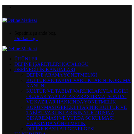
Menü
Alışveriş
Sepetiniz şu anda boş.
sepetinizi
Dükkana git
görüntüleyin
ÜRÜNLER
DEFİNE İŞARETLERİ KATALOĞU
DEFİNECİLİK KANUNLARI
DEFİNE ARAMA YÖNETMELİĞİ
KÜLTÜR VE TABİAT VARLIKLARINI KORUMA
KANUNU
KÜLTÜR VE TABİAT VARLIKLARIYLA İLGİLİ
OLARAK YAPILACAK ARAŞTIRMA, SONDAJ
VE KAZILAR HAKKINDA YÖNETMELİK
KORUNMASI GEREKLİ TAŞINIR KÜLTÜR VE
TABİAT VARLIKLARININ YURT DIŞINA
ÇIKARILMASI VE YURDA SOKULMASI
HAKKINDA YÖNETMELİK
DEFİNE KAZILAR GENELGESİ