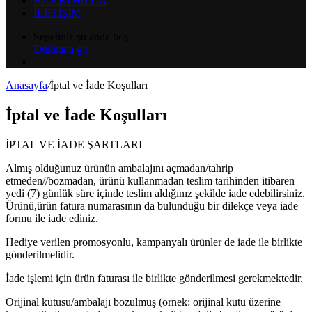
HAKKIMIZDA
İLETİŞİM
Alışveriş
Sepetiniz şu anda boş.
sepetinizi
Dükkana git
görüntüleyin
Arama
yap
Anasayfa
/
İptal ve İade Koşulları
...
İptal ve İade Koşulları
İPTAL VE İADE ŞARTLARI
Almış olduğunuz ürünün ambalajını açmadan/tahrip
etmeden//bozmadan, ürünü kullanmadan teslim tarihinden itibaren
yedi (7) günlük süre içinde teslim aldığınız şekilde iade edebilirsiniz.
Ürünü,ürün fatura numarasının da bulunduğu bir dilekçe veya iade
formu ile iade ediniz.
Hediye verilen promosyonlu, kampanyalı ürünler de iade ile birlikte
gönderilmelidir.
İade işlemi için ürün faturası ile birlikte gönderilmesi gerekmektedir.
Orijinal kutusu/ambalajı bozulmuş (örnek: orijinal kutu üzerine