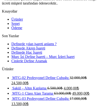
ücreti müşteri tarafından ödenecektir..
Kısayollar
Ürünler
Sepet
Ödeme
Son Yazılar
Definede yılan işareti anlamı ?
Definede Akrep İşareti
Definede Haç İşareti
Murç İzi Define İşareti – Murç İzleri İşaret
Cinlerle Define Aramak
Ürünler
MTG-02 Profesyonel Define Çubuğu
32.000,00
₺
Orijinal
Şu
24.500,00
₺
fiyat:
andaki
Orijinal
Şu
Şakül – Altın Kaplama
6.500,00
₺
4.000,00
₺
fiyat:
32.000,00₺.
fiyat:
andaki
Orijinal
Şu
MTG-1 Class Alan Tarama
63.000,00
₺
49.000,00
₺
24.500,00₺.
fiyat:
6.500,00₺.
fiyat:
andaki
MTG-03 Profesyonel Define Çubuğu
17.000,00
₺
4.000,00₺.
fiyat:
63.000,00₺.
Orijinal
Şu
13.500,00
₺
49.000,00₺